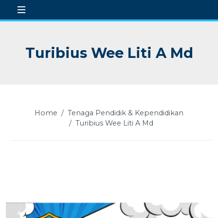
Turibius Wee Liti A Md
 Sub-Menu
 Sub-Menu
 Sub-Menu
Home
Tenaga Pendidik & Kependidikan
 Sub-Menu
Turibius Wee Liti A Md
 Sub-Menu
 Sub-Menu