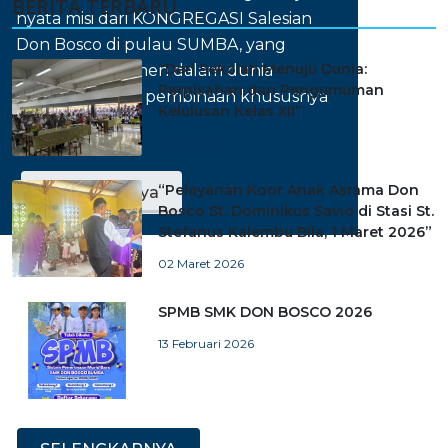
BERITA TERBARU
nyata misi dari KONGREGASI Salesian
Don Bosco di pulau SUMBA, yang
“Dari Sekolah Menuju Dunia:
memiliki komitmen dalam dunia
Perpisahan dan Pengumuman
pendidikan dan pembinaan khususnya
Kelulusan Kelas XII”
kaum muda.
11 Mei 2026
“Pelayanan Koor Anak Asrama Don
Selengkapnya
Bosco St. Dominikus Savio di Stasi St.
Stefanus Kalembu Bila, 1 Maret 2026”
02 Maret 2026
SPMB SMK DON BOSCO 2026
13 Februari 2026